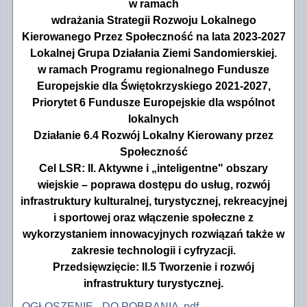
w ramach
Regulamin organu decyzyjnego
Konsultacje społeczne
Informacja o planowanej do realizacji operacji wł
Plan włączenia społeczności lokalnej w tworzeni
wdrażania Strategii Rozwoju Lokalnego
Księga wizualizacji WPR na lata 2023-2027
Księga wizualizacji PROW 2014-2020
Projekt własny nr 2/2019/OW - informacja o wybor
Kierowanego Przez Społeczność na lata 2023-2027
Lokalnej Grupa Działania Ziemi Sandomierskiej.
w ramach Programu regionalnego Fundusze
Europejskie dla Świętokrzyskiego 2021-2027,
Priorytet 6 Fundusze Europejskie dla wspólnot
lokalnych
Działanie 6.4 Rozwój Lokalny Kierowany przez
Społeczność
Cel LSR: II. Aktywne i „inteligentne" obszary
wiejskie – poprawa dostępu do usług, rozwój
infrastruktury kulturalnej, turystycznej, rekreacyjnej
i sportowej oraz włączenie społeczne z
wykorzystaniem innowacyjnych rozwiązań także w
zakresie technologii i cyfryzacji.
Przedsięwzięcie: II.5 Tworzenie i rozwój
infrastruktury turystycznej.
OGŁOSZENIE - DO POBRANIA .pdf